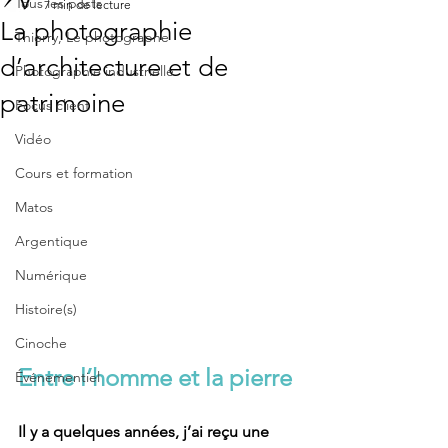
Tous les posts
7 min de lecture
La photographie
Thierry, Le photographe
d’architecture et de
Photographie industrielle
patrimoine
Focus client
Vidéo
Cours et formation
Matos
Argentique
Numérique
Histoire(s)
Cinoche
Entre l’homme et la pierre
Événementiel
Il y a quelques années, j’ai reçu une 