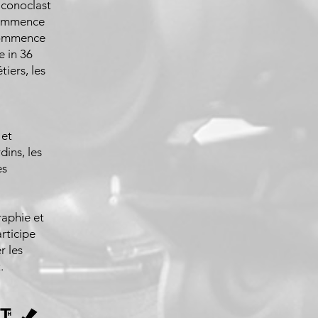
Iconoclast
 commence
 commence
e in 36
tiers, les
 et
dins, les
es
raphie et
rticipe
r les
.