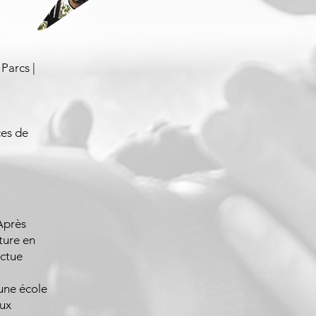
 Parcs |
ces de
 Après
ture en
ectue
une école
eux