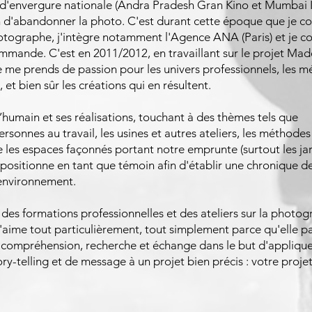
s d'envergure nationale (Andra Pradesh Gran Kino et Mumbai 
ion d'abandonner la photo. C'est durant cette époque que je
otographe, j'intègre notamment l'Agence ANA (Paris) et je
ommande. C'est en 2011/2012, en travaillant sur le projet Mad
je me prends de passion pour les univers professionnels, les mé
, et bien sûr les créations qui en résultent.
 l’humain et ses réalisations, touchant à des thèmes tels que
personnes au travail, les usines et autres ateliers, les méthodes
e les espaces façonnés portant notre emprunte (surtout les jar
 positionne en tant que témoin afin d'établir une chronique d
environnement.
es formations professionnelles et des ateliers sur la photog
 j'aime tout particulièrement, tout simplement parce qu'elle pa
compréhension, recherche et échange dans le but d'applique
y-telling et de message à un projet bien précis : votre projet