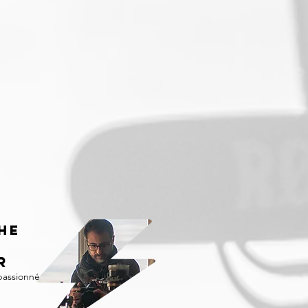
hE
r
passionné