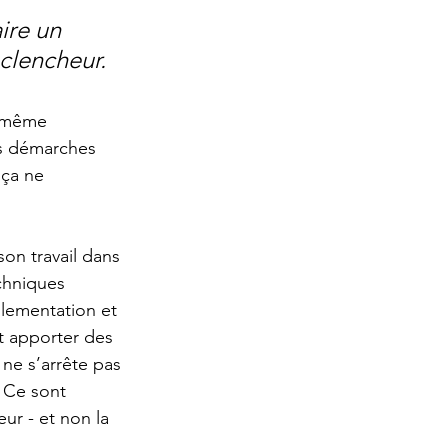
ire un 
éclencheur.
i-même 
es démarches 
 ça ne 
on travail dans 
echniques 
èglementation et 
et apporter des 
 ne s’arrête pas 
. Ce sont 
ur - et non la 