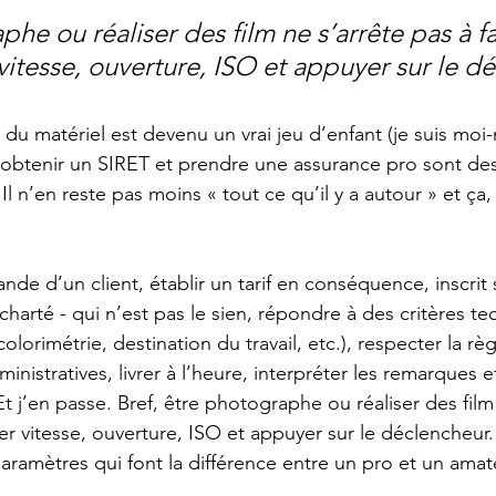
he ou réaliser des film ne s’arrête pas à fa
vitesse, ouverture, ISO et appuyer sur le d
du matériel est devenu un vrai jeu d’enfant (je suis mo
t obtenir un SIRET et prendre une assurance pro sont d
l n’en reste pas moins « tout ce qu’il y a autour » et ça,
e d’un client, établir un tarif en conséquence, inscrit s
charté - qui n’est pas le sien, répondre à des critères t
colorimétrie, destination du travail, etc.), respecter la r
ministratives, livrer à l’heure, interpréter les remarques 
Et j’en passe. Bref, être photographe ou réaliser des film
ler vitesse, ouverture, ISO et appuyer sur le déclencheur
aramètres qui font la différence entre un pro et un amate