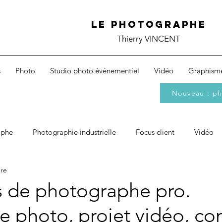
Le photographe
Thierry VINCENT
s
Photo
Studio photo événementiel
Vidéo
Graphism
Nouveau : ph
aphe
Photographie industrielle
Focus client
Vidéo
ure
érique
Histoire(s)
Cinoche
Événementiel
s de photographe pro.
e photo, projet vidéo, c