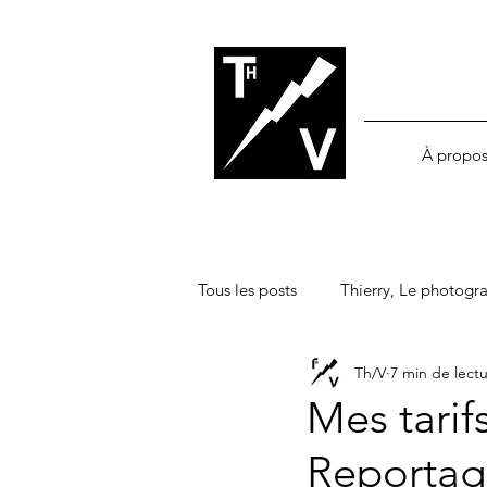
À propo
Tous les posts
Thierry, Le photogr
Th/V
7 min de lect
Matos
Argentique
Num
Mes tarif
Reportag