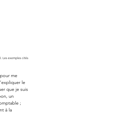
é. Les exemples cités 
 pour me 
expliquer le 
er que je suis 
bon, un 
omptable ; 
t à la 