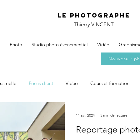
Le photographe
Thierry VINCENT
s
Photo
Studio photo événementiel
Vidéo
Graphism
Nouveau : ph
strielle
Focus client
Vidéo
Cours et formation
Événementiel
11 avr. 2024
5 min de lecture
Reportage phot