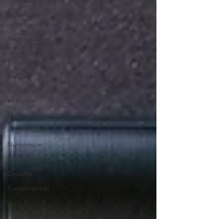
Tous les posts
Thierry, Le
photographe
Photographie
industrielle
Focus client
Vidéo
Cours et
formation
Matos
Argentique
Numérique
Histoire(s)
Cinoche
Événementiel