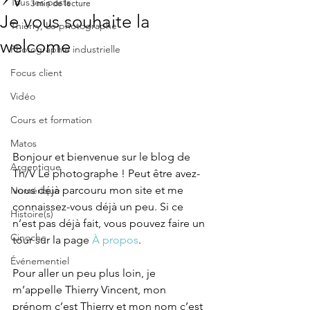
Tous les posts
3 min de lecture
Je vous souhaite la
Thierry, Le photographe
welcome
Photographie industrielle
Focus client
Vidéo
Cours et formation
Matos
Bonjour et bienvenue sur le blog de 
Argentique
Th/V Le photographe ! Peut être avez-
vous déjà parcouru mon site et me 
Numérique
connaissez-vous déjà un peu. Si ce 
Histoire(s)
n’est pas déjà fait, vous pouvez faire un 
Cinoche
tour sur la page
 À propos
.
Événementiel
Pour aller un peu plus loin, je 
m’appelle Thierry Vincent, mon 
prénom c’est Thierry et mon nom c’est 