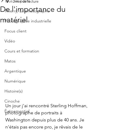
Tous les posts
2 min de lecture
De l'importance du
Thierry, Le photographe
matériel
Photographie industrielle
Focus client
Vidéo
Cours et formation
Matos
Argentique
Numérique
Histoire(s)
Cinoche
Un jour j'ai rencontré Sterling Hoffman, 
Événementiel
photographe de portraits à 
Washington depuis plus de 40 ans. Je 
n'étais pas encore pro, je rêvais de le 