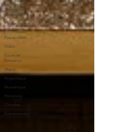
Tous les posts
Thierry, Le
photographe
Photographie
industrielle
Focus client
Vidéo
Cours et
formation
Matos
Argentique
Numérique
Histoire(s)
Cinoche
Événementiel