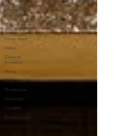
Tous les posts
Thierry, Le
photographe
Photographie
industrielle
Focus client
Vidéo
Cours et
formation
Matos
Argentique
Numérique
Histoire(s)
Cinoche
Événementiel