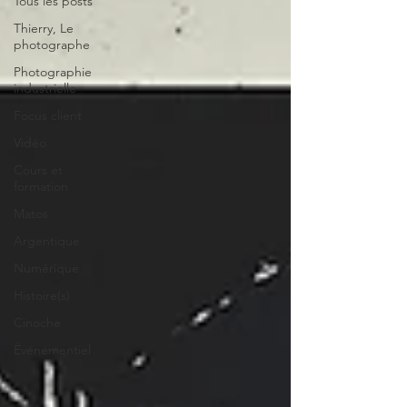
Tous les posts
Thierry, Le
photographe
Photographie
industrielle
Focus client
Vidéo
Cours et
formation
Matos
Argentique
Numérique
Histoire(s)
Cinoche
Événementiel