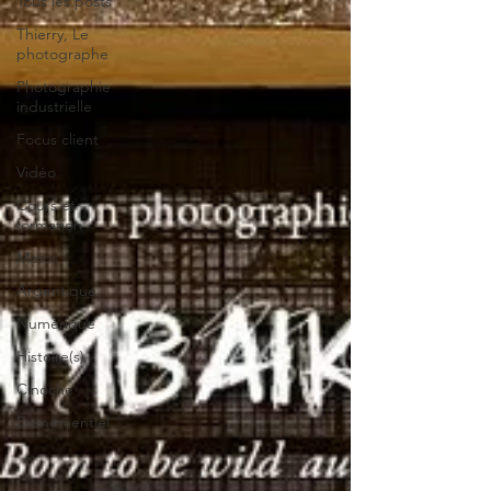
Tous les posts
Thierry, Le
photographe
Photographie
industrielle
Focus client
Vidéo
Cours et
formation
Matos
Argentique
Numérique
Histoire(s)
Cinoche
Événementiel