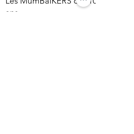
Les MumBaIKERS ont 10
ans
2010, une grande étape dans mon voyage de
photographe : mon premier sujet au long-
court et ma première exposition, intitulée
The MumBaIKERS.
Contact
Thierry VINCENT | EI
Photographe Auteur Réalisateur
Formateur