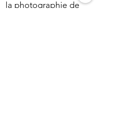
Il y a 10 ans, je faisais de
la photographie de
tourisme
Je pense qu’une photo d'ailleurs doit
pouvoir vous faire voyager, au moins en
esprit. Mais quand en plus elle vous fait
remonter le temps…
Contact
Thierry VINCENT | EI
Photographe Auteur Réalisateur
Formateur