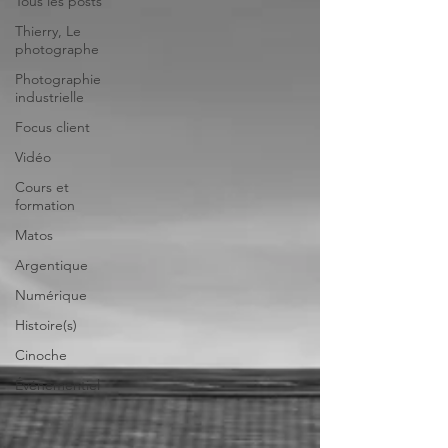
Tous les posts
Thierry, Le
photographe
Photographie
industrielle
Focus client
Vidéo
Cours et
formation
Matos
Argentique
Numérique
Histoire(s)
Cinoche
Événementiel