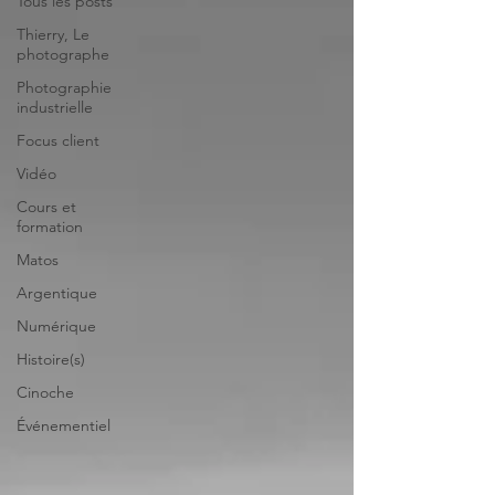
Tous les posts
Thierry, Le
photographe
Photographie
industrielle
Focus client
Vidéo
Cours et
formation
Matos
Argentique
Numérique
Histoire(s)
Cinoche
Événementiel