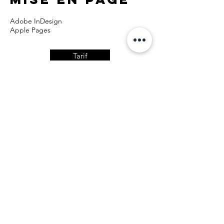
Adobe InDesign
Apple Pages
Tarif
Demander un devis
Contact
Thierry VINCENT | EI
Photographe Auteur Réalisateur
Formateur